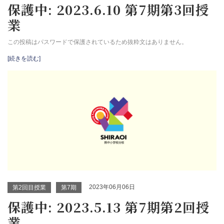
保護中: 2023.6.10 第7期第3回授
業
この投稿はパスワードで保護されているため抜粋文はありません。
[続きを読む]
2023年06月06日
第2回目授業
第7期
保護中: 2023.5.13 第7期第2回授
業