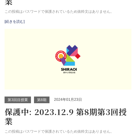
業
この投稿はパスワードで保護されているため抜粋文はありません。
[続きを読む]
2024年01月23日
第3回目授業
第8期
保護中: 2023.12.9 第8期第3回授
業
この投稿はパスワードで保護されているため抜粋文はありません。