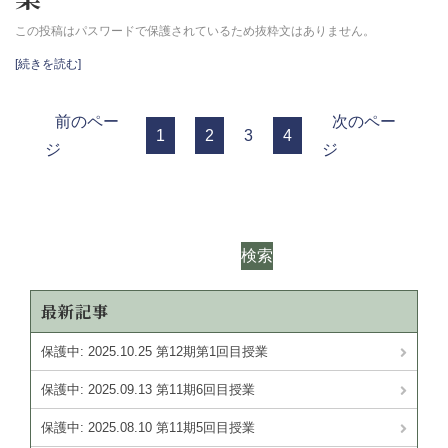
この投稿はパスワードで保護されているため抜粋文はありません。
[続きを読む]
前のペー
次のペー
1
2
3
4
ジ
ジ
検索
最新記事
保護中: 2025.10.25 第12期第1回目授業
保護中: 2025.09.13 第11期6回目授業
保護中: 2025.08.10 第11期5回目授業