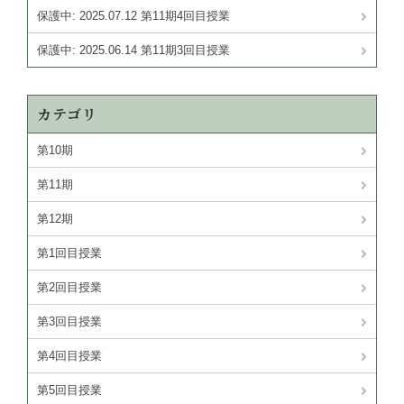
保護中: 2025.07.12 第11期4回目授業
保護中: 2025.06.14 第11期3回目授業
カテゴリ
第10期
第11期
第12期
第1回目授業
第2回目授業
第3回目授業
第4回目授業
第5回目授業