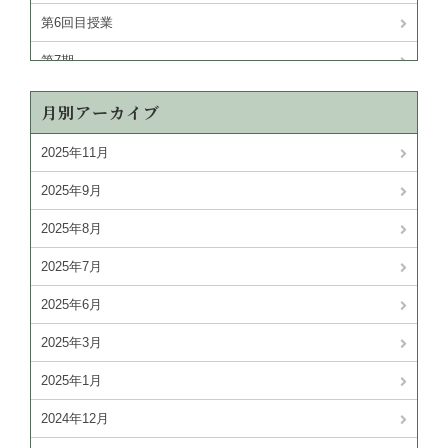
第6回目授業
第7期
第8期
月別アーカイブ
第9期
2025年11月
2025年9月
2025年8月
2025年7月
2025年6月
2025年3月
2025年1月
2024年12月