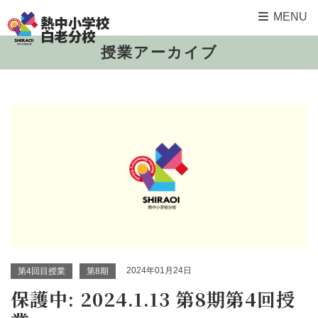
MENU
授業アーカイブ
2024年01月24日
第4回目授業
第8期
保護中: 2024.1.13 第8期第4回授