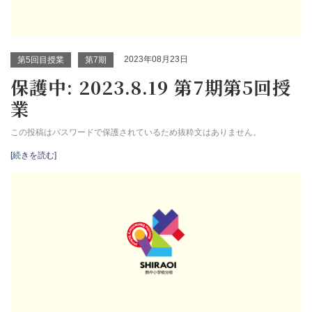
2023年08月23日
第5回目授業
第7期
保護中: 2023.8.19 第7期第5回授
業
この投稿はパスワードで保護されているため抜粋文はありません。
[続きを読む]