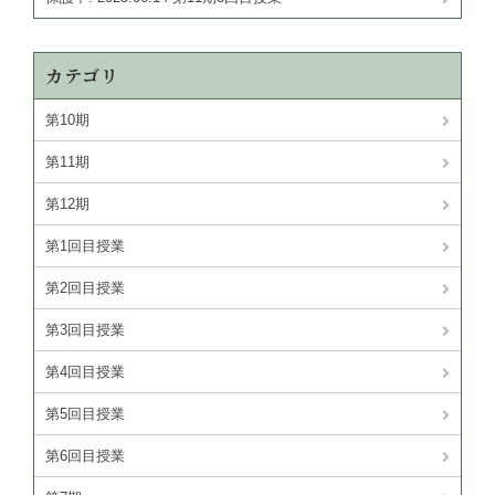
カテゴリ
第10期
第11期
第12期
第1回目授業
第2回目授業
第3回目授業
第4回目授業
第5回目授業
第6回目授業