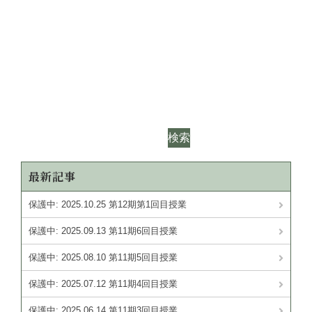
検索
最新記事
保護中: 2025.10.25 第12期第1回目授業
保護中: 2025.09.13 第11期6回目授業
保護中: 2025.08.10 第11期5回目授業
保護中: 2025.07.12 第11期4回目授業
保護中: 2025.06.14 第11期3回目授業