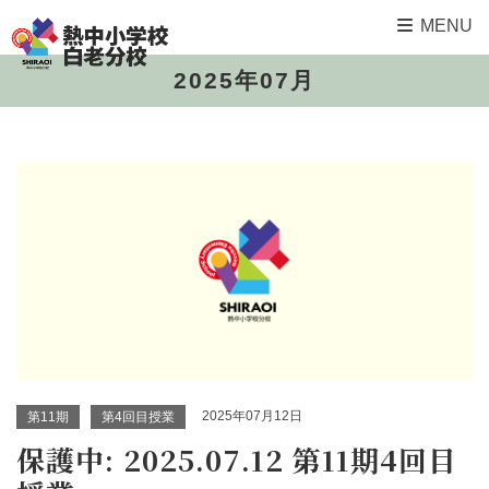
MENU
2025年07月
2025年07月12日
第11期
第4回目授業
保護中: 2025.07.12 第11期4回目