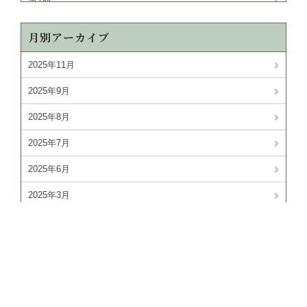
第7期
第8期
月別アーカイブ
第9期
2025年11月
2025年9月
2025年8月
2025年7月
2025年6月
2025年3月
2025年1月
2024年12月
2024年11月
2024年10月