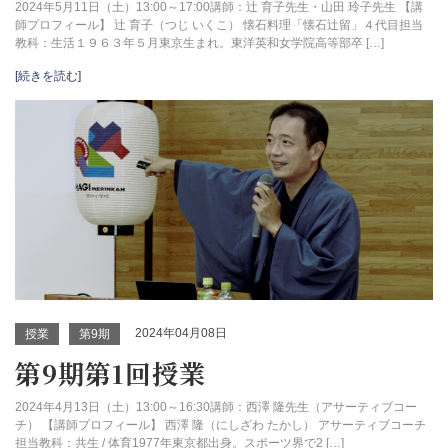
2024年5月11日（土）13:00～17:00講師：辻 育子先生・山田 玲子先生 【講
師プロフィール】 辻 育子（つじ いくこ） 懐石料理「懐石辻留」４代目担当
教科：生活１９６３年５月東京生まれ。東洋英和女学院高等部卒 […]
[続きを読む]
2024年04月08日
授業
第9期
第9期第1回授業
2024年4月13日（土）13:00～16:30講師：西澤 隆先生（アサーティブコー
チ） 【講師プロフィール】 西澤 隆（にしざわ たかし） アサーティブコーチ
担当教科：共生 / 体育1977年東京都出身。スポーツ界で2 […]