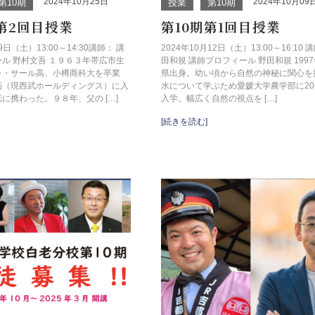
2024年10月25日
2024年10月09
第10期
授業
第10期
期第2回目授業
第10期第1回目授業
9日（土）13:00～14:30講師： 講
2024年10月12日（土）13:00～16:10 
ル 野村文吾 １９６３年帯広市生
田和規 講師プロフィール 野田和規 199
ラ・サール高、小樽商科大を卒業
県出身。幼い頃から自然の神秘に関心を
画（現西武ホールディングス）に入
水について学ぶため愛媛大学農学部に20
に携わった。９８年、父の […]
入学。幅広く自然の視点を […]
[続きを読む]