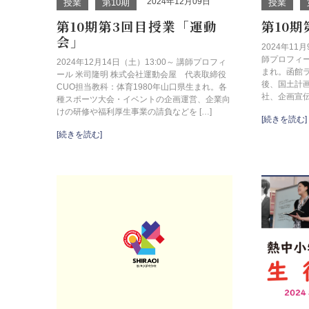
2024年12月09日
授業
第10期
授業
第10期第3回目授業「運動
第10
会」
2024年11月
師プロフィー
2024年12月14日（土）13:00～ 講師プロフィ
まれ。函館
ール 米司隆明 株式会社運動会屋 代表取締役
後、国土計
CUO担当教科：体育1980年山口県生まれ。各
社、企画宣伝
種スポーツ大会・イベントの企画運営、企業向
けの研修や福利厚生事業の請負などを […]
[続きを読む]
[続きを読む]