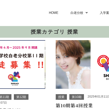
HOME
白老分校
入学
授業カテゴリ 授業
2025年01月11
第11期
第12期
授業
第10期
月07日
第10期第4回授業