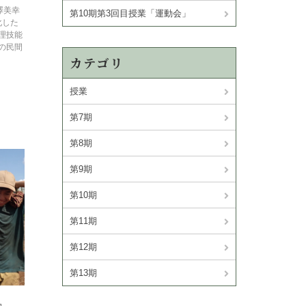
小澤美幸
第10期第3回目授業「運動会」
化した
理技能
の民間
カテゴリ
授業
第7期
第8期
第9期
第10期
第11期
第12期
第13期