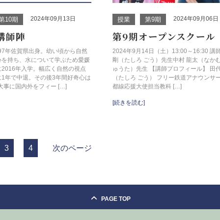
2024年09月13日
2024年09月06日
第10期
授業
第9期
期講師陣
第9期オープンスクール
997年佐賀県出身。幼い頃から自然
2024年9月14日（土）13:00～16:30 講
心を持ち、水について学ぶため愛媛
剛（たしろ ごう）先生中村 龍太（なかむ
2016年入学。幅広く自然の視点
ゅうた）先生 【講師プロフィール】 田代
に1年で中退。その後3年間好奇心は
（たしろ ごう） フリー鉄道アナウンサー
大事に国内外をフィー […]
都線応援大使担当教科 […]
[続きを読む]
3
4
次のページ
PAGE TOP