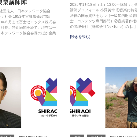
期授業講師陣
2025年1月18日（土）13:00～講師：
講師プロフィール 小澤美幸 ①音楽に特
一般社団法人 日本テレワーク協会
法律の国家資格をもつ（一級知的財産管
：社会 1953年宮城県仙台市出
士 コンテンツ専門部門）②音楽著作権
８年６月まで富士ゼロックス株式会
の管理会社（株式会社NexTone）の […]
役社長。特別顧問を経て、現在は一
日本テレワーク協会会長のほか企業
[続きを読む]