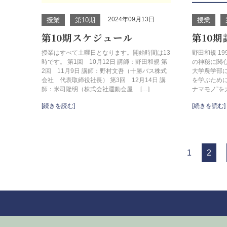
2024年09月13日
授業
第10期
授業
第10期スケジュール
第10
授業はすべて土曜日となります。開始時間は13
野田和規 1
時です。 第1回 10月12日 講師：野田和規 第
の神秘に関
2回 11月9日 講師：野村文吾（十勝バス株式
大学農学部に
会社 代表取締役社長） 第3回 12月14日 講
を学ぶため
師：米司隆明（株式会社運動会屋 […]
ナマモノ”を
[続きを読む]
[続きを読む]
1
2