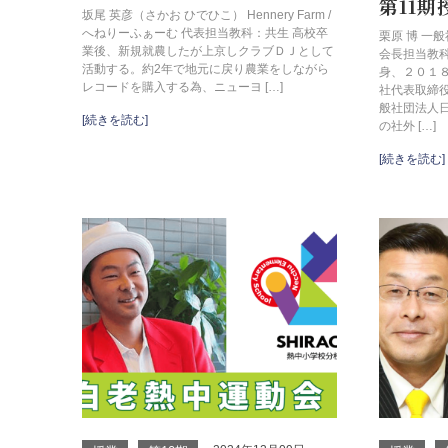
第11
坂尾 英彦（さかお ひでひこ） Hennery Farm /
へねりーふぁーむ 代表担当教科：共生 高校卒
栗原 博 
業後、新規就農したが上京しクラブＤＪとして
会長担当教科
活動する。約2年で地元に戻り農業をしながら
身、２０１
レコードを購入する為、ニューヨ […]
社代表取締
般社団法人
[続きを読む]
の社外 […]
[続きを読む]