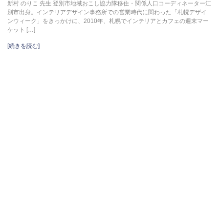
新村 のりこ 先生 登別市地域おこし協力隊移住・関係人口コーディネーター江
別市出身。インテリアデザイン事務所での営業時代に関わった「札幌デザイ
ンウィーク」をきっかけに、2010年、札幌でインテリアとカフェの週末マー
ケット […]
[続きを読む]