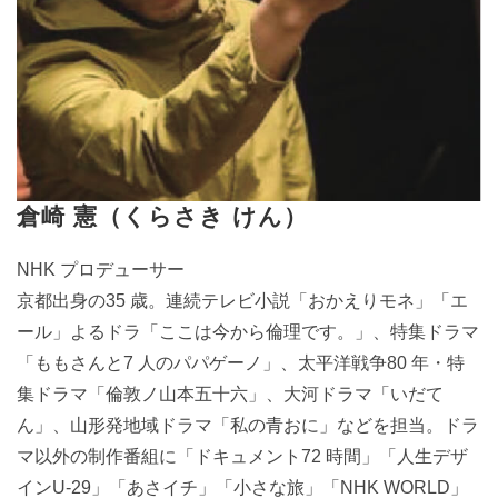
倉崎 憲（くらさき けん）
NHK プロデューサー
京都出身の35 歳。連続テレビ小説「おかえりモネ」「エ
ール」よるドラ「ここは今から倫理です。」、特集ドラマ
「ももさんと7 人のパパゲーノ」、太平洋戦争80 年・特
集ドラマ「倫敦ノ山本五十六」、大河ドラマ「いだて
ん」、山形発地域ドラマ「私の青おに」などを担当。ドラ
マ以外の制作番組に「ドキュメント72 時間」「人生デザ
インU-29」「あさイチ」「小さな旅」「NHK WORLD」