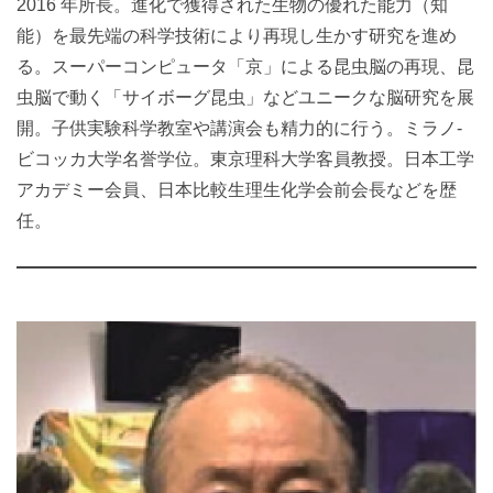
2016 年所長。進化で獲得された生物の優れた能力（知
能）を最先端の科学技術により再現し生かす研究を進め
る。スーパーコンピュータ「京」による昆虫脳の再現、昆
虫脳で動く「サイボーグ昆虫」などユニークな脳研究を展
開。子供実験科学教室や講演会も精力的に行う。ミラノ-
ビコッカ大学名誉学位。東京理科大学客員教授。日本工学
アカデミー会員、日本比較生理生化学会前会長などを歴
任。