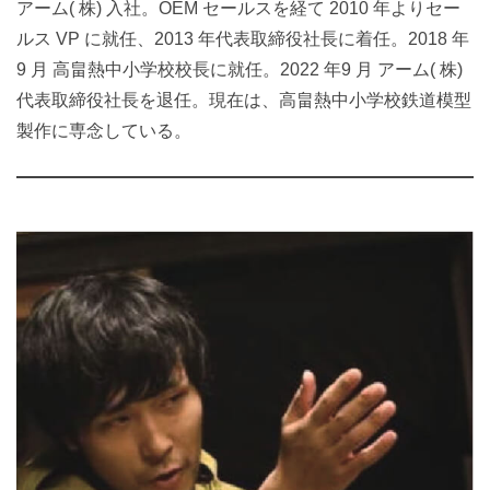
アーム( 株) 入社。OEM セールスを経て 2010 年よりセー
ルス VP に就任、2013 年代表取締役社長に着任。2018 年
9 月 高畠熱中小学校校長に就任。2022 年9 月 アーム( 株)
代表取締役社長を退任。現在は、高畠熱中小学校鉄道模型
製作に専念している。