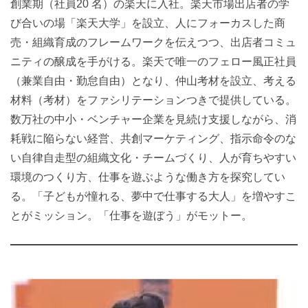
創業期（社員20 名）の楽天に入社。楽天市場出店者の学
び合いの場「楽天大学」を設立、人にフォーカスした商
売・組織育成のフレームワークを伝えつつ、出店者コミュ
ニティの醸成を手がける。楽天で唯一のフェロー風正社員
（兼業自由・勤怠自由）となり、仲山考材を設立、考える
材料（考材）をファシリテーションつきで提供している。
数万社の中小・ベンチャー企業を見続け支援しながら、消
耗戦に陥らない経営、共創マーケティング、指示命令のな
い自律自走型の組織文化・チームづくり、人が育ちやすい
環境のつくり方、仕事を遊ぶような働き方を探究してい
る。「子どもが憧れる、夢中で仕事する大人」を増やすこ
とがミッション。「仕事を遊ぼう」がモットー。